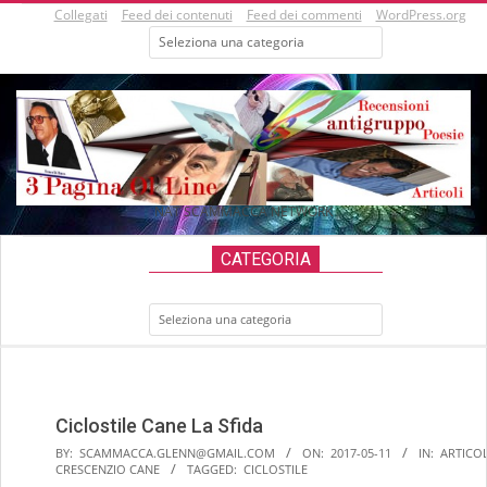
Skip
Collegati
Feed dei contenuti
Feed dei commenti
WordPress.org
Categorie
to
content
NAT SCAMMACCA NETWORK
Secondary
CATEGORIA
Navigation
Menu
Categoria
Ciclostile Cane La Sfida
BY:
SCAMMACCA.GLENN@GMAIL.COM
ON:
2017-05-11
IN:
ARTICOL
CRESCENZIO CANE
TAGGED:
CICLOSTILE