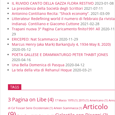
IL RUVIDO CANTO DELLA GAZZA FLORA RESTIVO
2023-01-08
La presidenza della Società degli Scrittori
2021-07-11
Antonino Contiliano Recita: “Shock economy”.
2021-03-09
Litterateur Redefining world il numero di febbraio (la rivista
indiana)- Contiliano e Giacomo Cuttone
2021-02-28
Trapani nuova 3° Pagina Caricamento finito1991 All
2020-11
29
ERICEPEO: Nat Scammacca
2020-11-29
Marcus Henry (aka Mark) Barkan(July 4, 1934-May 8, 2020)
2020-05-12
POETA GALLESE E DRAMMATURGO PETER THABIT JONES
2020-04-16
Una Bella Domenica di Pasqua
2020-04-12
La tela della vita di Rehanul Hoque
2020-03-21
TAGS
3 Pagina on Libe
(4)
17 Marzo 1970
(1)
2015
(1)
Americano
(1)
Anna
Articolo
di Ca’ Foscari Serie Occidentale
(1)
Arleen Scammacca
(1)
(9)
Ciclostile con Disegni
(3)