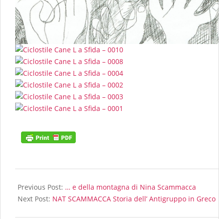
2017-
05-
Previous Post:
… e della montagna di Nina Scammacca
11
Next Post:
NAT SCAMMACCA Storia dell’ Antigruppo in Greco