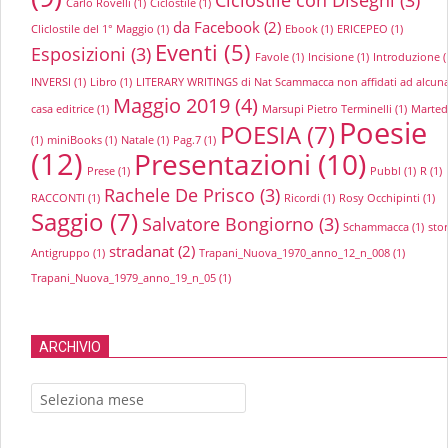
Carlo Rovelli
(1)
Ciclostile
(1)
da Facebook
(2)
Cliclostile del 1° Maggio
(1)
Ebook
(1)
ERICEPEO
(1)
Eventi
(5)
Esposizioni
(3)
Favole
(1)
Incisione
(1)
Introduzione
(
INVERSI
(1)
Libro
(1)
LITERARY WRITINGS di Nat Scammacca non affidati ad alcun
Maggio 2019
(4)
casa editrice
(1)
Marsupi Pietro Terminelli
(1)
Marted
Poesie
POESIA
(7)
(1)
miniBooks
(1)
Natale
(1)
Pag.7
(1)
(12)
Presentazioni
(10)
Prese
(1)
Pubbl
(1)
R
(1)
Rachele De Prisco
(3)
RACCONTI
(1)
Ricordi
(1)
Rosy Occhipinti
(1)
Saggio
(7)
Salvatore Bongiorno
(3)
Schammacca
(1)
stor
stradanat
(2)
Antigruppo
(1)
Trapani_Nuova_1970_anno_12_n_008
(1)
Trapani_Nuova_1979_anno_19_n_05
(1)
ARCHIVIO
Archivio