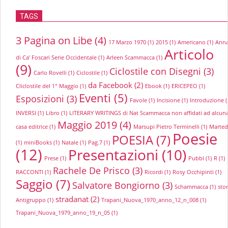
TAGS
3 Pagina on Libe
(4)
17 Marzo 1970
(1)
2015
(1)
Americano
(1)
Anna
Articolo
di Ca’ Foscari Serie Occidentale
(1)
Arleen Scammacca
(1)
(9)
Ciclostile con Disegni
(3)
Carlo Rovelli
(1)
Ciclostile
(1)
da Facebook
(2)
Cliclostile del 1° Maggio
(1)
Ebook
(1)
ERICEPEO
(1)
Eventi
(5)
Esposizioni
(3)
Favole
(1)
Incisione
(1)
Introduzione
(
INVERSI
(1)
Libro
(1)
LITERARY WRITINGS di Nat Scammacca non affidati ad alcun
Maggio 2019
(4)
casa editrice
(1)
Marsupi Pietro Terminelli
(1)
Marted
Poesie
POESIA
(7)
(1)
miniBooks
(1)
Natale
(1)
Pag.7
(1)
(12)
Presentazioni
(10)
Prese
(1)
Pubbl
(1)
R
(1)
Rachele De Prisco
(3)
RACCONTI
(1)
Ricordi
(1)
Rosy Occhipinti
(1)
Saggio
(7)
Salvatore Bongiorno
(3)
Schammacca
(1)
stor
stradanat
(2)
Antigruppo
(1)
Trapani_Nuova_1970_anno_12_n_008
(1)
Trapani_Nuova_1979_anno_19_n_05
(1)