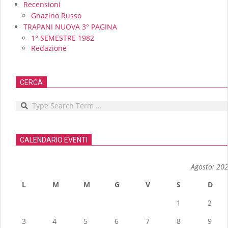
Recensioni
Gnazino Russo
TRAPANI NUOVA 3° PAGINA
1° SEMESTRE 1982
Redazione
CERCA
Search
CALENDARIO EVENTI
Agosto: 20
L
M
M
G
V
S
D
1
2
3
4
5
6
7
8
9