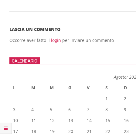
2013-
12-
08
LASCIA UN COMMENTO
Occorre aver fatto il
login
per inviare un commento
CALENDARIO
Agosto: 20
L
M
M
G
V
S
D
1
2
3
4
5
6
7
8
9
10
11
12
13
14
15
16
17
18
19
20
21
22
23