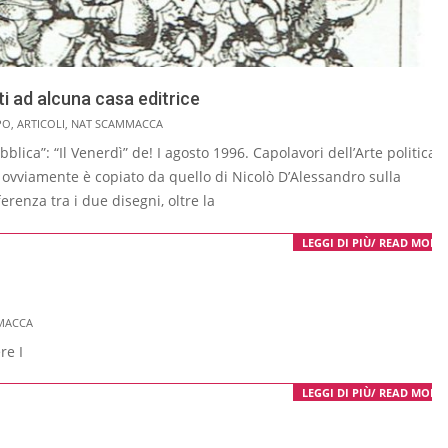
 ad alcuna casa editrice
PO
,
ARTICOLI
,
NAT SCAMMACCA
blica”: “Il Venerdì” de! I agosto 1996. Capolavori dell’Arte politica
no ovviamente è copiato da quello di Nicolò D’Alessandro sulla
renza tra i due disegni, oltre la
LEGGI DI PIÙ/ READ MORE
MACCA
a guardare per far crescere I
LEGGI DI PIÙ/ READ MORE