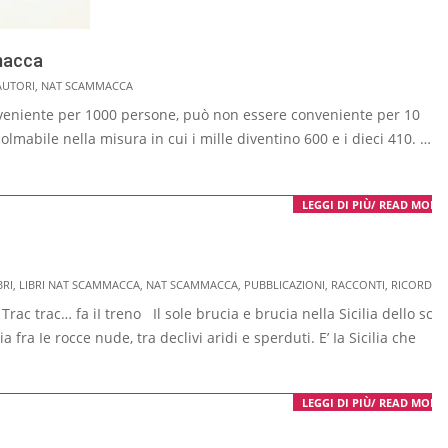
macca
AUTORI
,
NAT SCAMMACCA
niente per 1000 persone, può non es­sere conveniente per 10
olmabile nella mi­sura in cui i mille diventi­no 600 e i dieci 410. …
LEGGI DI PIÙ/ READ MORE
BRI
,
LIBRI NAT SCAMMACCA
,
NAT SCAMMACCA
,
PUBBLICAZIONI
,
RACCONTI
,
RICORDI
 trac… fa iI treno Il sole brucia e brucia nella Sicilia dello sci­
ia fra Ie rocce nude, tra declivi aridi e sperduti. E’ Ia Sicilia che
LEGGI DI PIÙ/ READ MORE