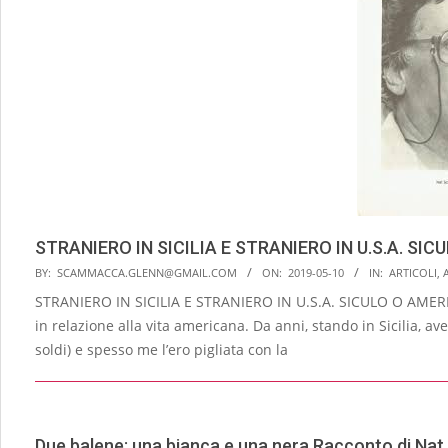
STRANIERO IN SICILIA E STRANIERO IN U.S.A. S
2019-
BY:
SCAMMACCA.GLENN@GMAIL.COM
ON:
2019-05-10
IN:
ARTICOLI
,
05-
STRANIERO IN SICILIA E STRANIERO IN U.S.A. SICULO O AMER
10
in relazione alla vita americana. Da anni, stando in Sicilia, 
soldi) e spesso me l’ero pigliata con la
Due balene: una bianca e una nera Racconto di N