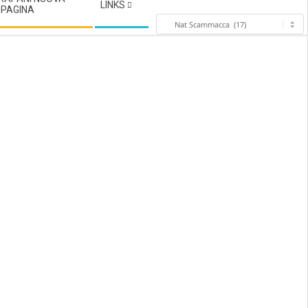
LINKS
°PAGINA
Categoria
,