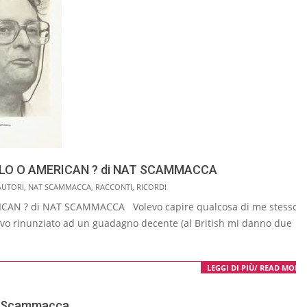
ICULO O AMERICAN ? di NAT SCAMMACCA
AUTORI
,
NAT SCAMMACCA
,
RACCONTI
,
RICORDI
ICAN ? di NAT SCAMMACCA Volevo capire qualcosa di me stesso
avevo rinunziato ad un guadagno decente (al British mi danno due
LEGGI DI PIÙ/ READ MORE
at Scammacca