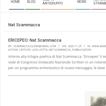
HOME
BLOG
NEWS
Navigation
ANTIGRUPPO
STRANI
Menu
Nat Scammacca
ERICEPEO: Nat Scammacca
2020-
BY:
SCAMMACCA.GLENN@GMAIL.COM
ON:
2020-11-29
IN:
ANNA MARI
AUTORI
,
CRITICHE
,
LICIA LIOTTA
,
NAT SCAMMACCA
,
PUBBLICAZIONI
11-
Intorno alla trilogia poetica di Nat Scammacca, “Ericepeo” II
29
sede di Congresso Sindacato Nazionale Scrittori in un ristoran
per un programma ermeneutico di nuovo messaggio, là dove t