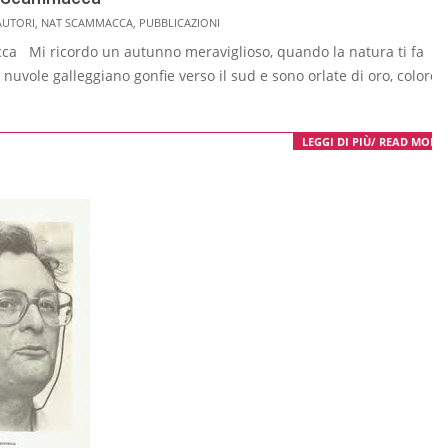
AUTORI
,
NAT SCAMMACCA
,
PUBBLICAZIONI
a Mi ricordo un autunno meravi­glioso, quando la natura ti fa
 nuvole gal­leggiano gonfie verso il sud e sono orlate di oro, colore
LEGGI DI PIÙ/ READ MORE