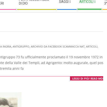
SAGGI
ARTICOLI
ERI
DI DIO
3
A INGRIA
,
ANTIGRUPPO
,
ARCHIVIO DA FACEBOOK SCAMMACCA NAT
,
ARTICOLI
,
 Antigruppo 73 fu ufficialmente proclamato il 19 novembre 1972 in
te della Valle dei Templi, ad Agrigento: molto augurale, quel posto
remila anni fa
LEGGI DI PIÙ/ READ MORE