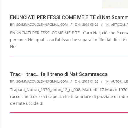
ENUNCIATI PER FESSI COME ME E TE di Nat Scam
2019-
BY:
SCAMMACCA.GLENN@GMAIL.COM
ON:
2019-03-29
IN:
ARTICOLI
,
03-
ENUNCIATI PER FESSI COME ME E TE Caro Nat, ciò che è conve
29
persone. Nel qual caso l’abis­so che separa i mille dai dieci è c
Noi
Trac – trac… fa iI treno di Nat Scammacca
2019-
BY:
SCAMMACCA.GLENN@GMAIL.COM
ON:
2019-01-26
IN:
AUTORI
,
LI
01-
Trapani_Nuova_1970_anno_12_n_008, Martedì, 17 Marzo 1970 Trac
26
rocco che ti drizza i capelli, che ti fa urlare di paz­zia e di rabb
d’estate uccide di