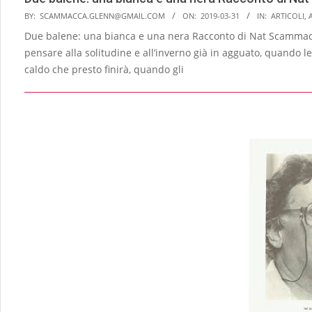
2019-
BY:
SCAMMACCA.GLENN@GMAIL.COM
ON:
2019-03-31
IN:
ARTICOLI
,
03-
Due balene: una bianca e una nera Racconto di Nat Scammacc
31
pen­sare alla solitudine e all’inverno già in agguato, quando le
caldo che pre­sto finirà, quando gli