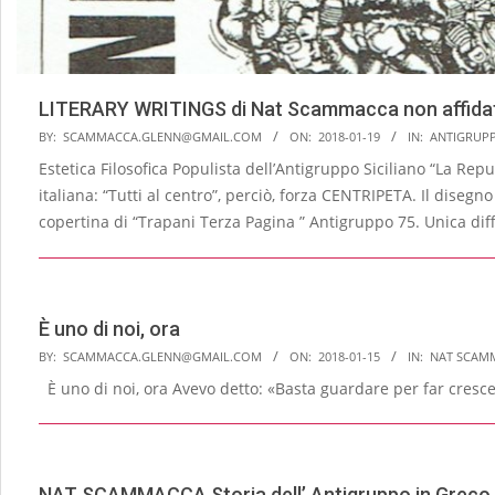
LITERARY WRITINGS di Nat Scammacca non affidati
2018-
BY:
SCAMMACCA.GLENN@GMAIL.COM
ON:
2018-01-19
IN:
ANTIGRUP
01-
Estetica Filosofica Populista dell’Antigruppo Siciliano “La Repub
19
italiana: “Tutti al centro”, perciò, forza CENTRIPETA. Il diseg
copertina di “Trapani Terza Pagina ” Antigruppo 75. Unica diffe
È uno di noi, ora
2018-
BY:
SCAMMACCA.GLENN@GMAIL.COM
ON:
2018-01-15
IN:
NAT SCAM
01-
È uno di noi, ora Avevo detto: «Bast
15
NAT SCAMMACCA Storia dell’ Antigruppo in Greco