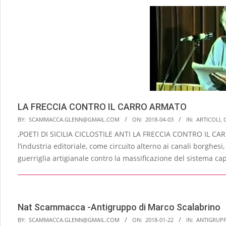
LA FRECCIA CONTRO IL CARRO ARMATO
2018-
BY:
SCAMMACCA.GLENN@GMAIL.COM
ON:
2018-04-03
IN:
ARTICOLI
,
04-
,POETI DI SICILIA CICLOSTILE ANTI LA FRECCIA CONTRO IL CAR
03
l’industria editoriale, come circuito alterno ai canali borghe
guerriglia artigianale contro la massificazione del sistema capi
Nat Scammacca -Antigruppo di Marco Scalabrino
2018-
BY:
SCAMMACCA.GLENN@GMAIL.COM
ON:
2018-01-22
IN:
ANTIGRUP