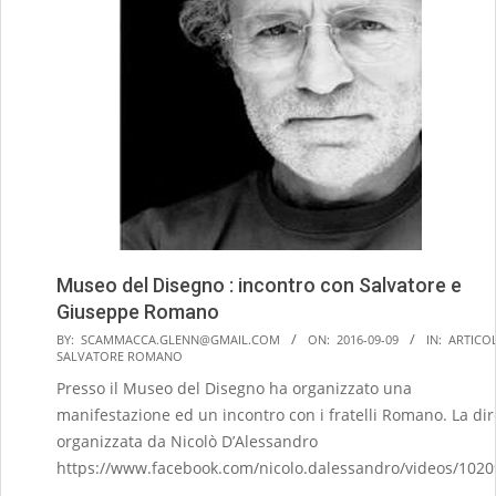
Museo del Disegno : incontro con Salvatore e
Giuseppe Romano
2016-
BY:
SCAMMACCA.GLENN@GMAIL.COM
ON:
2016-09-09
IN:
ARTICOL
SALVATORE ROMANO
09-
Presso il Museo del Disegno ha organizzato una
09
manifestazione ed un incontro con i fratelli Romano. La dir
organizzata da Nicolò D’Alessandro
https://www.facebook.com/nicolo.dalessandro/videos/102