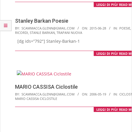
LEGGI DI PIÙ/ READ 
Stanley Barkan Poesie
2015-
BY:
SCAMMACCA.GLENN@GMAIL.COM
ON:
2015-06-28
IN:
POESIE
,
RICORDI
,
STANLE BARKAN
,
TRAPANI NUOVA
06-
[dg ids=”792″] Stanley-Barkan-1
28
LEGGI DI PIÙ/ READ 
MARIO CASSISA Ciclostile
2006-
BY:
SCAMMACCA.GLENN@GMAIL.COM
ON:
2006-05-19
IN:
CICLOST
MARIO CASSISA CICLOSTILE
05-
19
LEGGI DI PIÙ/ READ 