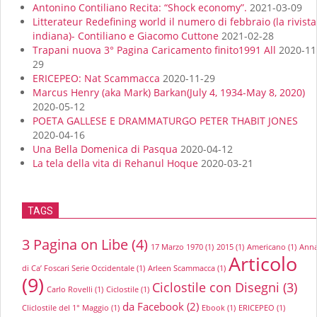
Antonino Contiliano Recita: “Shock economy”.
2021-03-09
Litterateur Redefining world il numero di febbraio (la rivista
indiana)- Contiliano e Giacomo Cuttone
2021-02-28
Trapani nuova 3° Pagina Caricamento finito1991 All
2020-11
29
ERICEPEO: Nat Scammacca
2020-11-29
Marcus Henry (aka Mark) Barkan(July 4, 1934-May 8, 2020)
2020-05-12
POETA GALLESE E DRAMMATURGO PETER THABIT JONES
2020-04-16
Una Bella Domenica di Pasqua
2020-04-12
La tela della vita di Rehanul Hoque
2020-03-21
TAGS
3 Pagina on Libe
(4)
17 Marzo 1970
(1)
2015
(1)
Americano
(1)
Anna
Articolo
di Ca’ Foscari Serie Occidentale
(1)
Arleen Scammacca
(1)
(9)
Ciclostile con Disegni
(3)
Carlo Rovelli
(1)
Ciclostile
(1)
da Facebook
(2)
Cliclostile del 1° Maggio
(1)
Ebook
(1)
ERICEPEO
(1)