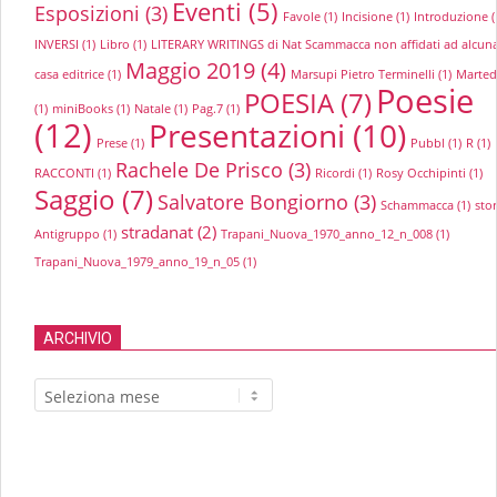
Eventi
(5)
Esposizioni
(3)
Favole
(1)
Incisione
(1)
Introduzione
(
INVERSI
(1)
Libro
(1)
LITERARY WRITINGS di Nat Scammacca non affidati ad alcun
Maggio 2019
(4)
casa editrice
(1)
Marsupi Pietro Terminelli
(1)
Marted
Poesie
POESIA
(7)
(1)
miniBooks
(1)
Natale
(1)
Pag.7
(1)
(12)
Presentazioni
(10)
Prese
(1)
Pubbl
(1)
R
(1)
Rachele De Prisco
(3)
RACCONTI
(1)
Ricordi
(1)
Rosy Occhipinti
(1)
Saggio
(7)
Salvatore Bongiorno
(3)
Schammacca
(1)
stor
stradanat
(2)
Antigruppo
(1)
Trapani_Nuova_1970_anno_12_n_008
(1)
Trapani_Nuova_1979_anno_19_n_05
(1)
ARCHIVIO
Archivio