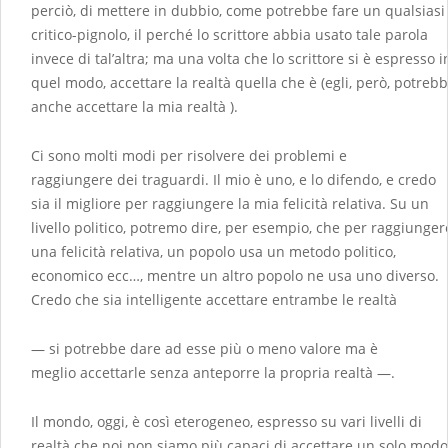
perciò, di mettere in dubbio, come potrebbe fare un qualsiasi
critico-pignolo, il perché lo scrittore abbia usato tale parola
invece di tal’altra; ma una volta che lo scrittore si è espresso i
quel modo, accettare la realtà quella che è (egli, però, potreb
anche accettare la mia realtà ).
Ci sono molti modi per risolvere dei problemi e
raggiungere dei traguardi. Il mio è uno, e lo difendo, e credo
sia il migliore per raggiungere la mia felicità relativa. Su un
livello politico, potremo dire, per esempio, che per raggiunger
una felicità relativa, un popolo usa un metodo politico,
economico ecc…, mentre un altro popolo ne usa uno diverso.
Credo che sia intelligente accettare entrambe le realtà
— si potrebbe dare ad esse più o meno valore ma è
meglio accettarle senza anteporre la propria realtà —.
Il mondo, oggi, è così eterogeneo, espresso su vari livelli di
realtà che noi non siamo più capaci di accettare un solo modo