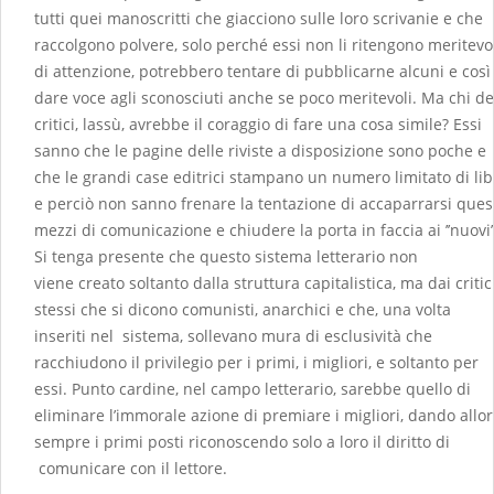
tutti quei manoscritti che giacciono sulle loro scrivanie e che
raccolgono polvere, solo perché essi non li ritengono meritevo
di attenzione, potrebbero tentare di pubblicarne alcuni e così
dare voce agli sconosciuti anche se poco meritevoli. Ma chi de
critici, lassù, avrebbe il coraggio di fare una cosa simile? Essi
sanno che le pagine delle riviste a disposizione sono poche e
che le grandi case editrici stampano un numero limitato di lib
e perciò non sanno frenare la tentazione di accaparrarsi ques
mezzi di comunicazione e chiudere la porta in faccia ai ’’nuovi”
Si tenga presente che questo sistema letterario non
viene creato soltanto dalla struttura capitalistica, ma dai critic
stessi che si dicono comunisti, anarchici e che, una volta
inseriti nel sistema, sollevano mura di esclusività che
racchiudono il privilegio per i primi, i migliori, e soltanto per
essi. Punto cardine, nel campo letterario, sarebbe quello di
eliminare l’immorale azione di premiare i migliori, dando allo
sempre i primi posti riconoscendo solo a loro il diritto di
comunicare con il lettore.