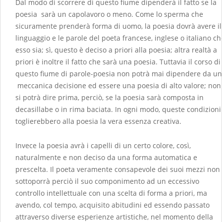
Dal modo di scorrere di questo fiume dipenderà il fatto se la
poesia sarà un capolavoro o meno. Come lo sperma che
sicuramente prenderà forma di uomo, la poesia dovrà avere il
linguaggio e le parole del poeta francese, inglese o italiano ch
esso sia; sì, questo è deciso a priori alla poesia; altra realtà a
priori è inoltre il fatto che sarà una poesia. Tuttavia il corso di
questo fiume di parole-poesia non potrà mai dipendere da u
meccanica decisione ed essere una poesia di alto valore; non
si potrà dire prima, perciò, se la poesia sarà composta in
decasillabe o in rima baciata. In ogni modo, queste condizioni
toglierebbero alla poesia la vera essenza creativa.
Invece la poesia avrà i capelli di un certo colore, così,
naturalmente e non deciso da una forma automatica e
prescelta. Il poeta veramente consapevole dei suoi mezzi non
sottoporrà perciò il suo componimento ad un eccessivo
controllo intellettuale con una scelta di forma a priori, ma
avendo, col tempo, acquisito abitudini ed essendo passato
attraverso diverse esperienze artistiche, nel momento della