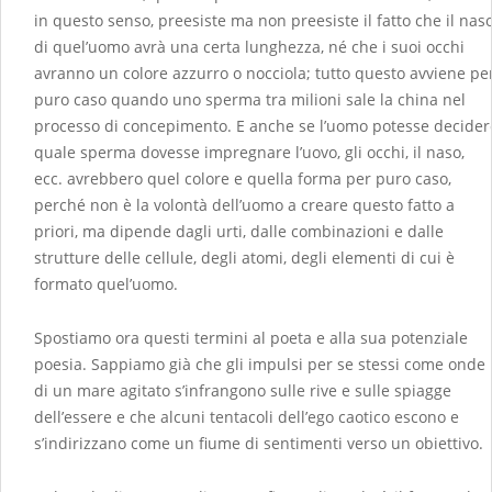
in questo senso, preesiste ma non preesiste il fatto che il nas
di quel’uomo avrà una certa lunghezza, né che i suoi occhi
avranno un colore azzurro o nocciola; tutto questo avviene pe
puro caso quando uno sperma tra milioni sale la china nel
processo di concepimento. E anche se l’uomo potesse decider
quale sperma dovesse impregnare l’uovo, gli occhi, il naso,
ecc. avrebbero quel colore e quella forma per puro caso,
perché non è la volontà dell’uomo a creare questo fatto a
priori, ma dipende dagli urti, dalle combinazioni e dalle
strutture delle cellule, degli atomi, degli elementi di cui è
formato quel’uomo.
Spostiamo ora questi termini al poeta e alla sua potenziale
poesia. Sappiamo già che gli impulsi per se stessi come onde
di un mare agitato s’infrangono sulle rive e sulle spiagge
dell’essere e che alcuni tentacoli dell’ego caotico escono e
s’indirizzano come un fiume di sentimenti verso un obiettivo.