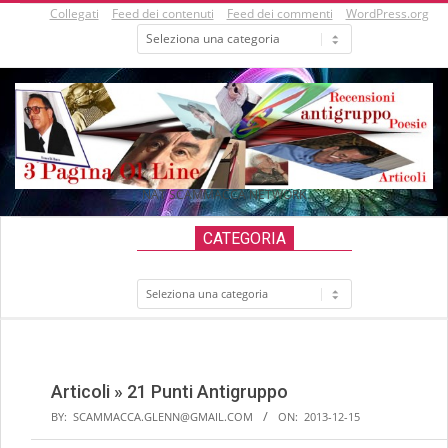
Skip
Collegati
Feed dei contenuti
Feed dei commenti
WordPress.org
Categorie
to
content
NAT SCAMMACCA NETWORK
Secondary
CATEGORIA
Navigation
Menu
Categoria
Articoli »
21 Punti Antigruppo
BY:
SCAMMACCA.GLENN@GMAIL.COM
ON:
2013-12-15