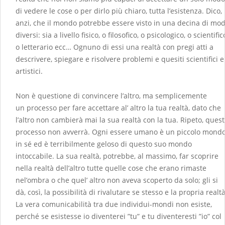
di vedere le cose o per dirlo più chiaro, tutta l’esistenza. Dico,
anzi, che il mondo potrebbe essere visto in una decina di mod
diversi: sia a livello fisico, o filosofico, o psicologico, o scientific
o letterario ecc… Ognuno di essi una realtà con pregi atti a
descrivere, spiegare e risolvere problemi e quesiti scientifici e
artistici.
Non è questione di convincere l’altro, ma semplicemente
un processo per fare accettare al’ altro la tua realtà, dato che
l’altro non cambierà mai la sua realtà con la tua. Ripeto, ques
processo non avverrà. Ogni essere umano è un piccolo mond
in sé ed è terribilmente geloso di questo suo mondo
intoccabile. La sua realtà, potrebbe, al massimo, far scoprire
nella realtà dell’altro tutte quelle cose che erano rimaste
nel’ombra o che quel’ altro non aveva scoperto da solo; gli si
dà, così, la possibilità di rivalutare se stesso e la propria realtà
La vera comunicabilità tra due individui-mondi non esiste,
perché se esistesse io diventerei ”tu” e tu diventeresti ”io” col