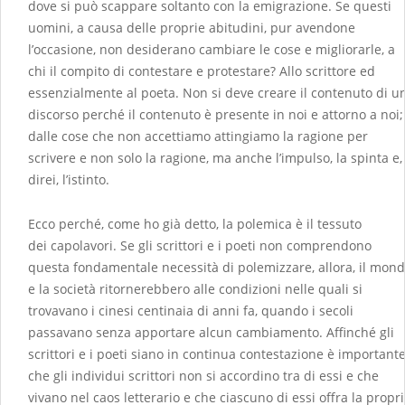
dove si può scappare soltanto con la emigrazione. Se questi
uomini, a causa delle proprie abitudini, pur avendone
l’occasione, non desiderano cambiare le cose e migliorarle, a
chi il compito di contestare e protestare? Allo scrittore ed
essenzialmente al poeta. Non si deve creare il contenuto di u
discorso perché il contenuto è presente in noi e attorno a noi;
dalle cose che non accettiamo attingiamo la ragione per
scrivere e non solo la ragione, ma anche l’impulso, la spinta e,
direi, l’istinto.
Ecco perché, come ho già detto, la polemica è il tessuto
dei capolavori. Se gli scrittori e i poeti non comprendono
questa fondamentale necessità di polemizzare, allora, il mon
e la società ritornerebbero alle condizioni nelle quali si
trovavano i cinesi centinaia di anni fa, quando i secoli
passavano senza apportare alcun cambiamento. Affinché gli
scrittori e i poeti siano in continua contestazione è important
che gli individui scrittori non si accordino tra di essi e che
vivano nel caos letterario e che ciascuno di essi offra la propr