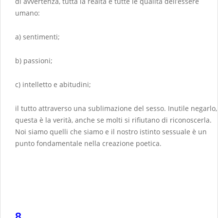
di avvertenza, tutta la realtà e tutte le qualità dell’essere
umano:
a) sentimenti;
b) passioni;
c) intelletto e abitudini;
il tutto attraverso una sublimazione del sesso. Inutile negarlo,
questa è la verità, anche se molti si rifiutano di riconoscerla.
Noi siamo quelli che siamo e il nostro istinto sessuale è un
punto fondamentale nella creazione poetica.
8