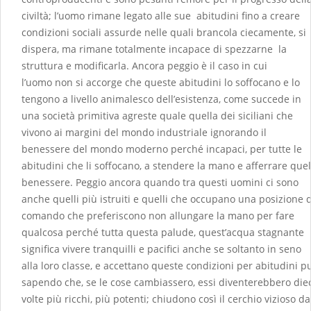
civiltà; l’uomo rimane legato alle sue abitudini fino a creare
condizioni sociali assurde nelle quali brancola ciecamente, si
dispera, ma rimane totalmente incapace di spezzarne la
struttura e modificarla. Ancora peggio è il caso in cui
l’uomo non si accorge che queste abitudini lo soffocano e lo
tengono a livello animalesco dell’esistenza, come succede in
una società primitiva agreste quale quella dei siciliani che
vivono ai margini del mondo industriale ignorando il
benessere del mondo moderno perché incapaci, per tutte le
abitudini che li soffocano, a stendere la mano e afferrare quel
benessere. Peggio ancora quando tra questi uomini ci sono
anche quelli più istruiti e quelli che occupano una posizione d
comando che preferiscono non allungare la mano per fare
qualcosa perché tutta questa palude, quest’acqua stagnante
significa vivere tranquilli e pacifici anche se soltanto in seno
alla loro classe, e accettano queste condizioni per abitudini p
sapendo che, se le cose cambiassero, essi diventerebbero die
volte più ricchi, più potenti; chiudono così il cerchio vizioso da