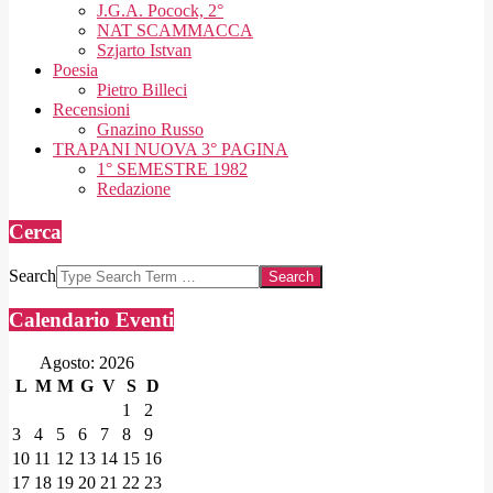
J.G.A. Pocock, 2°
NAT SCAMMACCA
Szjarto Istvan
Poesia
Pietro Billeci
Recensioni
Gnazino Russo
TRAPANI NUOVA 3° PAGINA
1° SEMESTRE 1982
Redazione
Cerca
Search
Calendario Eventi
Agosto: 2026
L
M
M
G
V
S
D
1
2
3
4
5
6
7
8
9
10
11
12
13
14
15
16
17
18
19
20
21
22
23