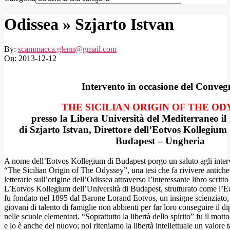
Odissea »
Szjarto Istvan
By:
scammacca.glenn@gmail.com
On:
2013-12-12
Intervento in occasione del Conveg
THE SICILIAN ORIGIN OF THE OD
presso la Libera Università del Mediterraneo il
di Szjarto Istvan, Direttore dell’Eotvos Kollegium 
Budapest – Ungheria
A nome dell’Eotvos Kollegium di Budapest porgo un saluto agli inte
“The Sicilian Origin of The Odyssey”, una tesi che fa rivivere antiche
letterarie sull’origine dell’Odissea attraverso l’interessante libro scrit
L’Eotvos Kollegium dell’Università di Budapest, strutturato come l’
fu fondato nel 1895 dal Barone Lorand Eotvos, un insigne scienziato, a
giovani di talento di famiglie non abbienti per far loro conseguire il 
nelle scuole elementari. “Soprattutto la libertà dello spirito” fu il mo
e lo è anche del nuovo; noi riteniamo la libertà intellettuale un valore 