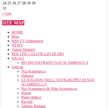
24
25
26
27
28
29
30
31
« Gen
SITE MAP
HOME
Blog
Web TV Antigruppo
NEWS
Autori Stranieri
PER I PICCOLI FIGLIO DI DIO
SAGGI
HO INCONTRATO NAT SCAMMACCA
Articoli
Nat Scammacca
Odissea
LE RAGIONI DELL’ANTIGRUPPO DI NAT
SCAMMACCA
Nat Scammacca & Nina Scammacca
Poesie
Pietro Billeci
Ricordi
Alberto Barbata