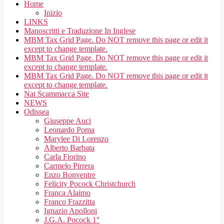
Home
Inizio
LINKS
Manoscritti e Traduzione In Inglese
MBM Tax Grid Page. Do NOT remove this page or edit it
except to change template.
MBM Tax Grid Page. Do NOT remove this page or edit it
except to change template.
MBM Tax Grid Page. Do NOT remove this page or edit it
except to change template.
Nat Scammacca Site
NEWS
Odissea
Giuseppe Auci
Leonardo Poma
Marylee Di Lorenzo
Alberto Barbata
Carla Fiorino
Carmelo Pirrera
Enzo Bonventre
Felicity Pocock Christchurch
Franca Alaimo
Franco Frazzitta
Ignazio Apolloni
J.G.A. Pocock 1°