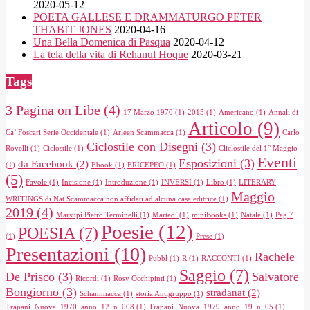
2020-05-12
POETA GALLESE E DRAMMATURGO PETER
THABIT JONES
2020-04-16
Una Bella Domenica di Pasqua
2020-04-12
La tela della vita di Rehanul Hoque
2020-03-21
Tags
3 Pagina on Libe
(4)
17 Marzo 1970
(1)
2015
(1)
Americano
(1)
Annali di
Articolo
(9)
Ca’ Foscari Serie Occidentale
(1)
Arleen Scammacca
(1)
Carlo
Ciclostile con Disegni
(3)
Rovelli
(1)
Ciclostile
(1)
Cliclostile del 1° Maggio
Eventi
Esposizioni
(3)
da Facebook
(2)
(1)
Ebook
(1)
ERICEPEO
(1)
(5)
Favole
(1)
Incisione
(1)
Introduzione
(1)
INVERSI
(1)
Libro
(1)
LITERARY
Maggio
WRITINGS di Nat Scammacca non affidati ad alcuna casa editrice
(1)
2019
(4)
Marsupi Pietro Terminelli
(1)
Martedì
(1)
miniBooks
(1)
Natale
(1)
Pag.7
Poesie
(12)
POESIA
(7)
(1)
Prese
(1)
Presentazioni
(10)
Rachele
Pubbl
(1)
R
(1)
RACCONTI
(1)
Saggio
(7)
De Prisco
(3)
Salvatore
Ricordi
(1)
Rosy Occhipinti
(1)
Bongiorno
(3)
stradanat
(2)
Schammacca
(1)
storia Antigruppo
(1)
Trapani_Nuova_1970_anno_12_n_008
(1)
Trapani_Nuova_1979_anno_19_n_05
(1)