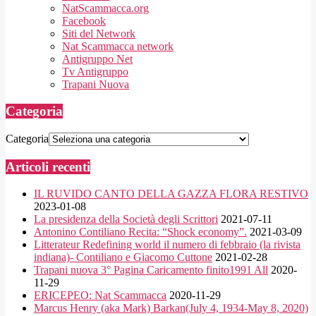
NatScammacca.org
Facebook
Siti del Network
Nat Scammacca network
Antigruppo Net
Tv Antigruppo
Trapani Nuova
Categoria
Categoria
Articoli recenti
IL RUVIDO CANTO DELLA GAZZA FLORA RESTIVO
2023-01-08
La presidenza della Società degli Scrittori
2021-07-11
Antonino Contiliano Recita: “Shock economy”.
2021-03-09
Litterateur Redefining world il numero di febbraio (la rivista
indiana)- Contiliano e Giacomo Cuttone
2021-02-28
Trapani nuova 3° Pagina Caricamento finito1991 All
2020-
11-29
ERICEPEO: Nat Scammacca
2020-11-29
Marcus Henry (aka Mark) Barkan(July 4, 1934-May 8, 2020)