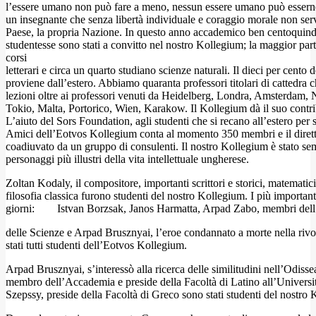
l’essere umano non può fare a meno, nessun essere umano può essern
un insegnante che senza libertà individuale e coraggio morale non ser
Paese, la propria Nazione. In questo anno accademico ben centoquindic
studentesse sono stati a convitto nel nostro Kollegium; la maggior part
corsi
letterari e circa un quarto studiano scienze naturali. Il dieci per cento d
proviene dall’estero. Abbiamo quaranta professori titolari di cattedra 
lezioni oltre ai professori venuti da Heidelberg, Londra, Amsterdam
Tokio, Malta, Portorico, Wien, Karakow. Il Kollegium dà il suo contri
L’aiuto del Sors Foundation, agli studenti che si recano all’estero per 
Amici dell’Eotvos Kollegium conta al momento 350 membri e il dirett
coadiuvato da un gruppo di consulenti. Il nostro Kollegium è stato se
personaggi più illustri della vita intellettuale ungherese.
Zoltan Kodaly, il compositore, importanti scrittori e storici, matematici, 
filosofia classica furono studenti del nostro Kollegium. I più importanti
giorni: Istvan Borzsak, Janos Harmatta, Arpad Zabo, membri del
delle Scienze e Arpad Brusznyai, l’eroe condannato a morte nella riv
stati tutti studenti dell’Eotvos Kollegium.
Arpad Brusznyai, s’interessò alla ricerca delle similitudini nell’Odis
membro dell’Accademia e preside della Facoltà di Latino all’Universi
Szepssy, preside della Facoltà di Greco sono stati studenti del nostro