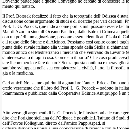
Dovendo partecipare a questo Convegno ho cercato di conoscere le lor
mento qui trattato.
Il Prof. Borssak focalizzò il fatto che la topografia dell’Odissea è stat
discussione come argomento di studi e di ricerche per vari decenni. Pro
Prof. L. G. Pocock, (.ne indica come porti simili possono essere facilm
Mar di Azorian sino all’Oceano Pacifico, dalle Isole di Crimea a quel
con un po’ di immaginazione, possono essere identificati l’Isola di Cal
e il regno delle Sirene e di Alcinoo. Possiamo così capire come i tragh
punta dello stivale italiano alla vicina sponda della Sicilia si chiamano
mondo antico del Mediterraneo i mercanti che venivano da Levante (e
s’interessavano di ogni cosa. Come era il porto? Che cosa produceva 
tare il commercio e fare denaro? Senza questa continua e meravigliosa 
sarebbe sviluppata nella sua completezza la civiltà, l’arte, la filosofìa n
gia e la medicina.
Cari amici! Noi siamo qui riuniti a guardare l’antica Erice e Drepanon,
credo veramente che il libro del Prof. L. G. Pocock – tradotto in itali
Scammacca e pubblicato dalla Cooperativa Editrice Antigruppo è un te
Attraverso gli argomenti di L. G. Pocock, le illustrazioni e le carte g
dire che l’origine siciliana dell’Odissea è possibile.L’Istituto di Studi
dell’Fotvos Kollegium, diretto dall’amico Papp Arpad, si
dichiara disposto a unirsi a una coopcrazione di ricerche con la Coope