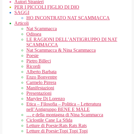
Autori Stranieri
PER I PICCOLI FIGLIO DI DIO
SAGGI
HO INCONTRATO NAT SCAMMACCA
Articoli
Nat Scammacca
Odissea
LE RAGIONI DELL’ANTIGRUPPO DI NAT
SCAMMACCA
Nat Scammacca & Nina Scammacca
Poesie
Pietro Billeci
Ricordi
Alberto Barbata
Enzo Bonventre
Carmelo Pirrera
Manifestazioni
Presentazioni
Marylee Di Lorenzo
Etica – Filosofia – Politica – Letteratura
nell’Antigruppo BENE E MALE
… e della montagna di Nina Scammacca
Ciclostile Cane La Sfida
Letture di Poesie:Rats Rats Rats
Letture di Poesie:Topi Topi Topi