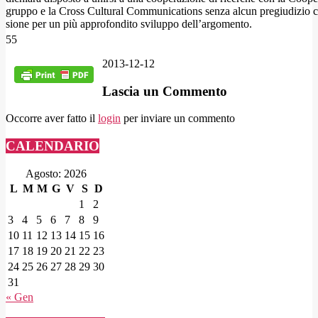
gruppo e la Cross Cultural Communications senza alcun pregiudizio 
sione per un più approfondito sviluppo dell’argomento.
55
2013-12-12
Lascia un Commento
Occorre aver fatto il
login
per inviare un commento
CALENDARIO
Agosto: 2026
L
M
M
G
V
S
D
1
2
3
4
5
6
7
8
9
10
11
12
13
14
15
16
17
18
19
20
21
22
23
24
25
26
27
28
29
30
31
« Gen