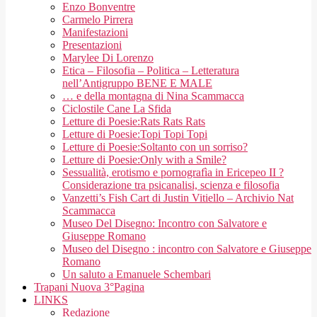
Enzo Bonventre
Carmelo Pirrera
Manifestazioni
Presentazioni
Marylee Di Lorenzo
Etica – Filosofia – Politica – Letteratura
nell’Antigruppo BENE E MALE
… e della montagna di Nina Scammacca
Ciclostile Cane La Sfida
Letture di Poesie:Rats Rats Rats
Letture di Poesie:Topi Topi Topi
Letture di Poesie:Soltanto con un sorriso?
Letture di Poesie:Only with a Smile?
Sessualità, erotismo e pornografìa in Ericepeo II ?
Considerazione tra psicanalisi, scienza e filosofia
Vanzetti’s Fish Cart di Justin Vitiello – Archivio Nat
Scammacca
Museo Del Disegno: Incontro con Salvatore e
Giuseppe Romano
Museo del Disegno : incontro con Salvatore e Giuseppe
Romano
Un saluto a Emanuele Schembari
Trapani Nuova 3°Pagina
LINKS
Redazione