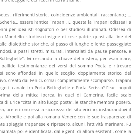
tesi, riferimenti storici, coincidenze ambientali, raccontano.; …
 Scheria… essere l’antica Trapani. E’ questa la Trapani odissea? a
onni per idealisti sognatori o per studiosi illuminati. Odissea di
to Mondello, studioso insigne di cose patrie, quasi alla fine del
lle dialettiche storiche, al passo di lunghe e lente passeggiate
dosi, a passi stretti, misurati, intercalati da pause pensose, e
otteghelle”. Ivi cercando la chiave del mistero, per esaminare,
i, pallide testimonianze dei versi del sommo Poeta e ritrovare
si sono affondati in quello scoglio, doppiamente storico, del
estivo, creato dai Fenici, ormai completamente scomparso. Trapani
ngo il canale tra Porta Botteghelle e Porta Serisso? Feaci popoli
i prima della mitica iperea, in quel di Camerina, facile scalo
a di Erice “città in alto luogo posta”, le stanche membra posero.
a, preferirono essi la sicurezza del sito ericino, instaurandovi il
eca Afrodite e poi alla romana Venere con le sue trasparenze di
te spiaggia trapanese e ripresero, alcuni, l’attività marinara. Fu
amata poi e identificata, dalle genti di allora esistenti, come la