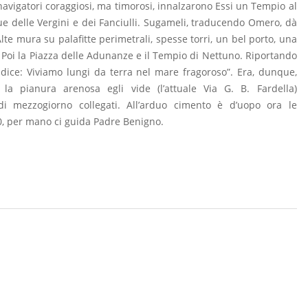
 navigatori coraggiosi, ma timorosi, innalzarono Essi un Tempio al
ngue delle Vergini e dei Fanciulli. Sugameli, traducendo Omero, dà
e mura su palafitte perimetrali, spesse torri, un bel porto, una
 Poi la Piazza delle Adunanze e il Tempio di Nettuno. Riportando
e dice: Viviamo lungi da terra nel mare fragoroso”. Era, dunque,
, la pianura arenosa egli vide (l’attuale Via G. B. Fardella)
mezzogiorno collegati. All’arduo cimento è d’uopo ora le
00, per mano ci guida Padre Benigno.