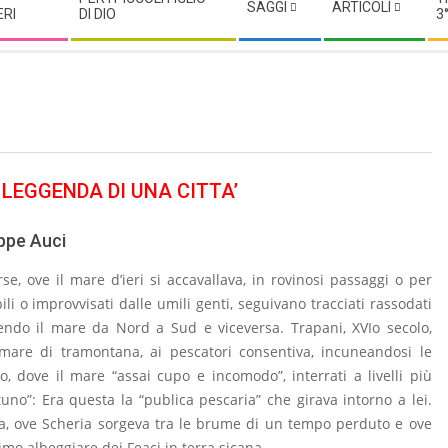
SAGGI
ARTICOLI
ERI
DI DIO
3
 LEGGENDA DI UNA CITTA’
ppe Auci
rse, ove il mare d’ieri si accavallava, in rovinosi passaggi o per
ili o improvvisati dalle umili genti, seguivano tracciati rassodati
rendo il mare da Nord a Sud e viceversa. Trapani, XVIo secolo,
 mare di tramontana, ai pescatori consentiva, incuneandosi le
, dove il mare “assai cupo e incomodo”, interrati a livelli più
uno”: Era questa la “publica pescaria” che girava intorno a lei.
va, ove Scheria sorgeva tra le brume di un tempo perduto e ove
rimo albeggiare dei Feaci in terra sicana.