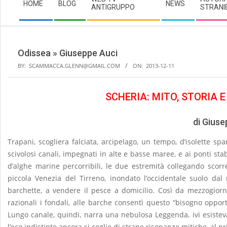
HOME
BLOG
NEWS
Navigation
ANTIGRUPPO
STRANI
Menu
Odissea »
Giuseppe Auci
BY:
SCAMMACCA.GLENN@GMAIL.COM
ON:
2013-12-11
SCHERIA: MITO, STORIA E
di Giuse
Trapani, scogliera falciata, arcipelago, un tempo, d’isolette spa
scivolosi canali, impegnati in alte e basse maree, e ai ponti stab
d’alghe marine percorribili, le due estremità collegando scor
piccola Venezia del Tirreno, inondato l’occidentale suolo dal
barchette, a vendere il pesce a domicilio. Così da mezzogiorno
razionali i fondali, alle barche consentì questo “bisogno opport
Lungo canale, quindi, narra una nebulosa Leggenda, ivi esiste
l’eco indistinto ancora si coglie di strane risonanze mitiche, al p