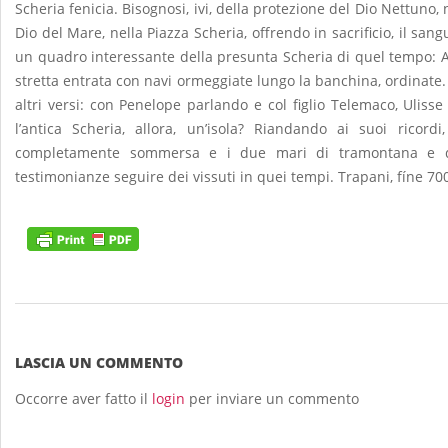
Scheria fenicia. Bisognosi, ivi, della protezione del Dio Nettuno,
Dio del Mare, nella Piazza Scheria, offrendo in sacrificio, il sa
un quadro interessante della presunta Scheria di quel tempo: Alt
stretta entrata con navi ormeggiate lungo la banchina, ordinate.
altri versi: con Penelope parlando e col figlio Telemaco, Uliss
l’antica Scheria, allora, un’isola? Riandando ai suoi ricordi
completamente sommersa e i due mari di tramontana e di 
testimonianze seguire dei vissuti in quei tempi. Trapani, fíne 7
2013-
12-
11
LASCIA UN COMMENTO
Occorre aver fatto il
login
per inviare un commento