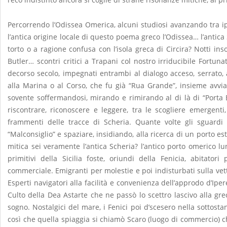
Percorrendo l’Odissea Omerica, alcuni studiosi avanzando tra ipo
l’antica origine locale di questo poema greco l’Odissea… l’antica
torto o a ragione confusa con l’isola greca di Circira? Notti ins
Butler… scontri critici a Trapani col nostro irriducibile Fortuna
decorso secolo, impegnati entrambi al dialogo acceso, serrato, a
alla Marina o al Corso, che fu già “Rua Grande”, insieme avvian
sovente soffermandosi, mirando e rimirando al di là di “Porta B
riscontrare, riconoscere e leggere, tra le scogliere emergent
frammenti delle tracce di Scheria. Quante volte gli sguardi 
“Malconsiglio” e spaziare, insidiando, alla ricerca di un porto 
mitica sei veramente l’antica Scheria? l’antico porto omerico lu
primitivi della Sicilia foste, oriundi della Fenicia, abitator
commerciale. Emigranti per molestie e poi indisturbati sulla vett
Esperti navigatori alla facilità e convenienza dell’approdo d’Ipere
Culto della Dea Astarte che ne passò lo scettro lascivo alla gr
sogno. Nostalgici del mare, i Fenici poi d’scesero nella sottostan
così che quella spiaggia si chiamò Scaro (luogo di commercio) chi