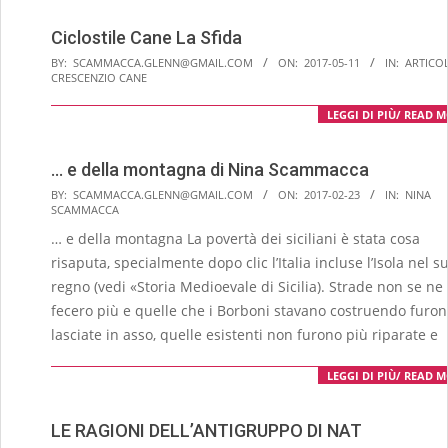
Ciclostile Cane La Sfida
2017-
BY:
SCAMMACCA.GLENN@GMAIL.COM
ON:
2017-05-11
IN:
ARTICOL
CRESCENZIO CANE
05-
11
LEGGI DI PIÙ/ READ 
… e della montagna di Nina Scammacca
2017-
BY:
SCAMMACCA.GLENN@GMAIL.COM
ON:
2017-02-23
IN:
NINA
SCAMMACCA
02-
… e della montagna La povertà dei siciliani è stata cosa
23
risaputa, specialmente dopo clic l’Italia incluse l’Isola nel s
regno (vedi «Storia Medioevale di Sicilia). Strade non se ne
fecero più e quelle che i Borboni stavano costruendo furo
lasciate in asso, quelle esistenti non furono più riparate e
LEGGI DI PIÙ/ READ 
LE RAGIONI DELL’ANTIGRUPPO DI NAT