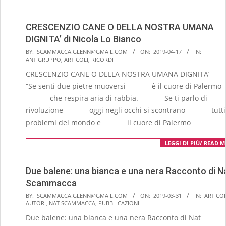
CRESCENZIO CANE O DELLA NOSTRA UMANA
DIGNITA’ di Nicola Lo Bianco
2019-
BY:
SCAMMACCA.GLENN@GMAIL.COM
ON:
2019-04-17
IN:
ANTIGRUPPO
,
ARTICOLI
,
RICORDI
04-
CRESCENZIO CANE O DELLA NOSTRA UMANA DIGNI
17
“Se senti due pietre muoversi è il cuore di Palermo
che respira aria di rabbia. Se ti parlo di
rivoluzione oggi negli occhi si scontrano tutti 
problemi del mondo e il cuore di Palermo
LEGGI DI PIÙ/ READ 
Due balene: una bianca e una nera Racconto di N
Scammacca
2019-
BY:
SCAMMACCA.GLENN@GMAIL.COM
ON:
2019-03-31
IN:
ARTICOL
AUTORI
,
NAT SCAMMACCA
,
PUBBLICAZIONI
03-
Due balene: una bianca e una nera Racconto di Nat
31