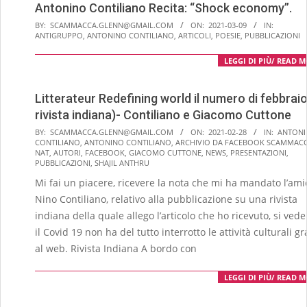
Antonino Contiliano Recita: “Shock economy”.
2021-
BY:
SCAMMACCA.GLENN@GMAIL.COM
ON:
2021-03-09
IN:
ANTIGRUPPO
,
ANTONINO CONTILIANO
,
ARTICOLI
,
POESIE
,
PUBBLICAZIONI
03-
09
LEGGI DI PIÙ/ READ 
Litterateur Redefining world il numero di febbraio
rivista indiana)- Contiliano e Giacomo Cuttone
2021-
BY:
SCAMMACCA.GLENN@GMAIL.COM
ON:
2021-02-28
IN:
ANTON
CONTILIANO
,
ANTONINO CONTILIANO
,
ARCHIVIO DA FACEBOOK SCAMMAC
02-
NAT
,
AUTORI
,
FACEBOOK
,
GIACOMO CUTTONE
,
NEWS
,
PRESENTAZIONI
,
28
PUBBLICAZIONI
,
SHAJIL ANTHRU
Mi fai un piacere, ricevere la nota che mi ha mandato l’ami
Nino Contiliano, relativo alla pubblicazione su una rivista
indiana della quale allego l’articolo che ho ricevuto, si ved
il Covid 19 non ha del tutto interrotto le attività culturali gr
al web. Rivista Indiana A bordo con
LEGGI DI PIÙ/ READ 