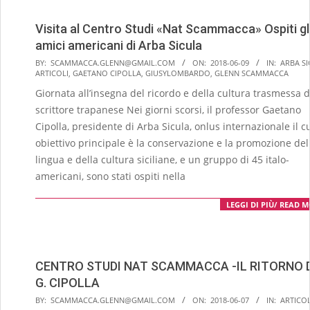
Visita al Centro Studi «Nat Scammacca» Ospiti gl
amici americani di Arba Sicula
2018-
BY:
SCAMMACCA.GLENN@GMAIL.COM
ON:
2018-06-09
IN:
ARBA S
ARTICOLI
,
GAETANO CIPOLLA
,
GIUSYLOMBARDO
,
GLENN SCAMMACCA
06-
Giornata all’insegna del ricordo e della cultura trasmessa d
09
scrittore trapanese Nei giorni scorsi, il professor Gaetano
Cipolla, presidente di Arba Sicula, onlus internazionale il c
obiettivo principale è la conservazione e la promozione del
lingua e della cultura siciliane, e un gruppo di 45 italo-
americani, sono stati ospiti nella
LEGGI DI PIÙ/ READ 
CENTRO STUDI NAT SCAMMACCA -IL RITORNO 
G. CIPOLLA
2018-
BY:
SCAMMACCA.GLENN@GMAIL.COM
ON:
2018-06-07
IN:
ARTICOL