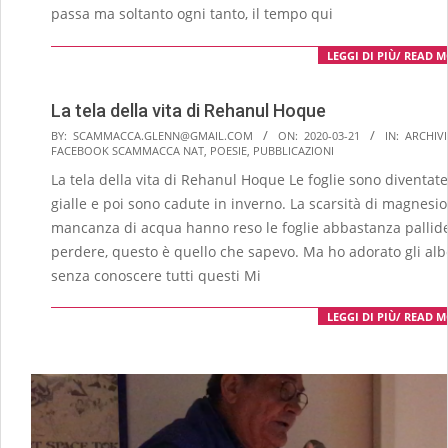
passa ma soltanto ogni tanto, il tempo qui
LEGGI DI PIÙ/ READ 
La tela della vita di Rehanul Hoque
2020-
BY:
SCAMMACCA.GLENN@GMAIL.COM
ON:
2020-03-21
IN:
ARCHIV
FACEBOOK SCAMMACCA NAT
,
POESIE
,
PUBBLICAZIONI
03-
La tela della vita di Rehanul Hoque Le foglie sono diventate
21
gialle e poi sono cadute in inverno. La scarsità di magnesio
mancanza di acqua hanno reso le foglie abbastanza pallid
perdere, questo è quello che sapevo. Ma ho adorato gli alb
senza conoscere tutti questi Mi
LEGGI DI PIÙ/ READ 