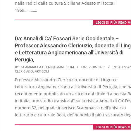
nella radici della cultura Siciliana.Adesso mi tocca il
1969…………
LEGGI DI PIÙ/ READ 
Da: Annali di Ca’ Foscari Serie Occidentale –
Professor Alessandro Clericuzio, docente di Lin
e Letteratura Angloamericana all’Università di
Perugia,
2018-
BY:
SCAMMACCA.GLENN@GMAIL.COM
ON:
2018-10-13
IN:
ALESSA
CLERICUZIO
,
ARTICOLI
10-
Professor Alessandro Clericuzio, docente di Lingua e
13
Letteratura Angloamericana all’Università di Perugia, che h
recentemente pubblicato un articolo dal titolo “La poesia B
in Italia, uno studio translocal” sulla rivista Annali di Ca’ Fo
numero 52, nel quale inserisce Scammacca nell’universo
letterario e culturale Beat, definendolo il più trascurato deg
LEGGI DI PIÙ/ READ 