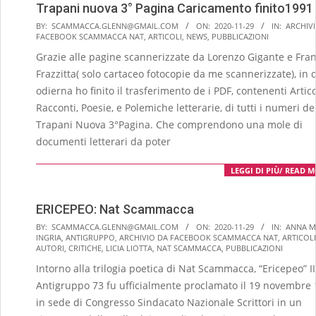
Trapani nuova 3° Pagina Caricamento finito1991 
2020-
BY:
SCAMMACCA.GLENN@GMAIL.COM
ON:
2020-11-29
IN:
ARCHIV
FACEBOOK SCAMMACCA NAT
,
ARTICOLI
,
NEWS
,
PUBBLICAZIONI
11-
Grazie alle pagine scannerizzate da Lorenzo Gigante​ e Fra
29
Frazzitta( solo cartaceo fotocopie da me scannerizzate), in 
odierna ho finito il trasferimento de i PDF, contenenti Artico
Racconti, Poesie, e Polemiche letterarie, di tutti i numeri de
Trapani Nuova 3°Pagina. Che comprendono una mole di
documenti letterari da poter
LEGGI DI PIÙ/ READ 
ERICEPEO: Nat Scammacca
2020-
BY:
SCAMMACCA.GLENN@GMAIL.COM
ON:
2020-11-29
IN:
ANNA M
INGRIA
,
ANTIGRUPPO
,
ARCHIVIO DA FACEBOOK SCAMMACCA NAT
,
ARTICOLI
11-
AUTORI
,
CRITICHE
,
LICIA LIOTTA
,
NAT SCAMMACCA
,
PUBBLICAZIONI
29
Intorno alla trilogia poetica di Nat Scammacca, “Ericepeo” II
Antigruppo 73 fu ufficialmente proclamato il 19 novembre
in sede di Congresso Sindacato Nazionale Scrittori in un