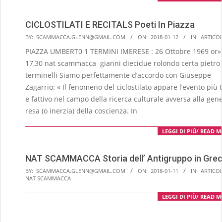
CICLOSTILATI E RECITALS Poeti In Piazza
2018-
BY:
SCAMMACCA.GLENN@GMAIL.COM
ON:
2018-01-12
IN:
ARTICOL
01-
PIAZZA UMBERT0 1 TERMINI IMERESE : 26 Ottobre 1969 or»
12
17,30 nat scammacca gianni diecidue rolondo certa pietro
terminelli Siamo perfettamente d’accordo con Giuseppe
Zagarrio: « Il fenomeno del ciclostilato appare l’evento più 
e fattivo nel campo della ricerca culturale avversa alla gen
resa (o inerzia) della coscienza. In
LEGGI DI PIÙ/ READ 
NAT SCAMMACCA Storia dell’ Antigruppo in Gre
2018-
BY:
SCAMMACCA.GLENN@GMAIL.COM
ON:
2018-01-11
IN:
ARTICOL
NAT SCAMMACCA
01-
11
LEGGI DI PIÙ/ READ 