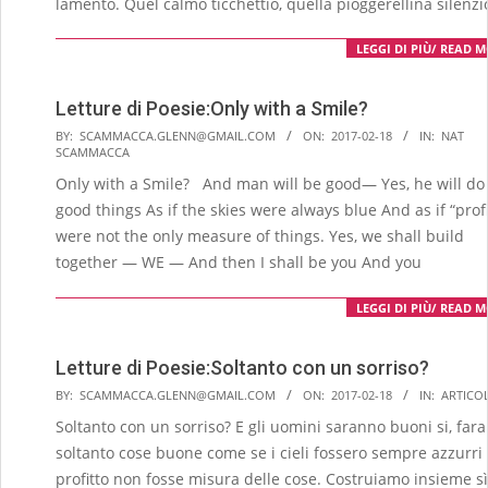
lamento. Quel calmo ticchettio, quella pioggerellina silenzi
LEGGI DI PIÙ/ READ 
Letture di Poesie:Only with a Smile?
2017-
BY:
SCAMMACCA.GLENN@GMAIL.COM
ON:
2017-02-18
IN:
NAT
SCAMMACCA
02-
Only with a Smile? And man will be good— Yes, he will do
18
good things As if the skies were always blue And as if “profi
were not the only measure of things. Yes, we shall build
together — WE — And then I shall be you And you
LEGGI DI PIÙ/ READ 
Letture di Poesie:Soltanto con un sorriso?
2017-
BY:
SCAMMACCA.GLENN@GMAIL.COM
ON:
2017-02-18
IN:
ARTICOL
02-
Soltanto con un sorriso? E gli uomini saranno buoni si, far
18
soltanto cose buone come se i cieli fossero sempre azzurri e
profitto non fosse misura delle cose. Costruiamo insieme sì