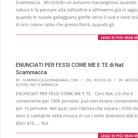
Scammacca Mi ricordo un autunno meravi­glioso, quando 
natura ti fa pen­sare alla solitudine e all’inverno già in aggu
quando le nuvole gal­leggiano gonfie verso il sud e sono orl
di oro, colore caldo che pre­sto finirà, quando gli
LEGGI DI PIÙ/ READ 
ENUNCIATI PER FESSI COME ME E TE di Nat
Scammacca
2019-
BY:
SCAMMACCA.GLENN@GMAIL.COM
ON:
2019-03-29
IN:
ARTICOL
AUTORI
,
NAT SCAMMACCA
03-
ENUNCIATI PER FESSI COME ME E TE Caro Nat, ciò che è
29
conveniente per 1000 persone, può non es­sere convenient
per 10 persone. Nel qual caso l’abis­so che separa i mille da
dieci è colmabile nella mi­sura in cui i mille diventi­no 600 e 
dieci 410. … Noi
LEGGI DI PIÙ/ READ 