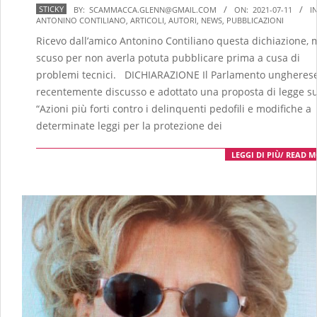
2021-
STICKY
BY:
SCAMMACCA.GLENN@GMAIL.COM
ON:
2021-07-11
IN
ANTONINO CONTILIANO
,
ARTICOLI
,
AUTORI
,
NEWS
,
PUBBLICAZIONI
07-
Ricevo dall’amico Antonino Contiliano questa dichiazione, 
11
scuso per non averla potuta pubblicare prima a cusa di
problemi tecnici. DICHIARAZIONE Il Parlamento ungheres
recentemente discusso e adottato una proposta di legge s
“Azioni più forti contro i delinquenti pedofili e modifiche a
determinate leggi per la protezione dei
LEGGI DI PIÙ/ READ 