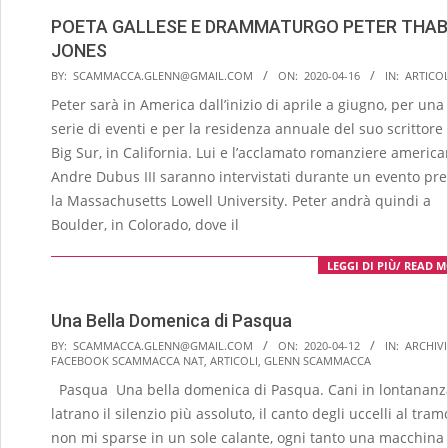
POETA GALLESE E DRAMMATURGO PETER THAB
JONES
2020-
BY:
SCAMMACCA.GLENN@GMAIL.COM
ON:
2020-04-16
IN:
ARTICOL
04-
Peter sarà in America dall’inizio di aprile a giugno, per una
16
serie di eventi e per la residenza annuale del suo scrittore
Big Sur, in California. Lui e l’acclamato romanziere americ
Andre Dubus III saranno intervistati durante un evento pr
la Massachusetts Lowell University. Peter andrà quindi a
Boulder, in Colorado, dove il
LEGGI DI PIÙ/ READ 
Una Bella Domenica di Pasqua
2020-
BY:
SCAMMACCA.GLENN@GMAIL.COM
ON:
2020-04-12
IN:
ARCHIV
FACEBOOK SCAMMACCA NAT
,
ARTICOLI
,
GLENN SCAMMACCA
04-
Pasqua Una bella domenica di Pasqua. Cani in lontananz
12
latrano il silenzio più assoluto, il canto degli uccelli al tram
non mi sparse in un sole calante, ogni tanto una macchina