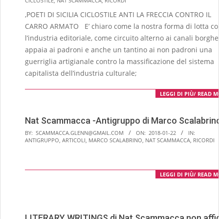
CICLOSTILE
,
NAT SCAMMACCA
,
RICORDI
04-
,POETI DI SICILIA CICLOSTILE ANTI LA FRECCIA CONTRO IL
03
CARRO ARMATO E’ chiaro come la nostra forma di lotta co
l’industria editoriale, come circuito alterno ai canali borghe
appaia ai padroni e anche un tantino ai non padroni una
guerriglia artigianale contro la massificazione del sistema
capitalista dell’industria culturale;
LEGGI DI PIÙ/ READ 
Nat Scammacca -Antigruppo di Marco Scalabrin
2018-
BY:
SCAMMACCA.GLENN@GMAIL.COM
ON:
2018-01-22
IN:
ANTIGRUPPO
,
ARTICOLI
,
MARCO SCALABRINO
,
NAT SCAMMACCA
,
RICORDI
01-
22
LEGGI DI PIÙ/ READ 
LITERARY WRITINGS di Nat Scammacca non affid