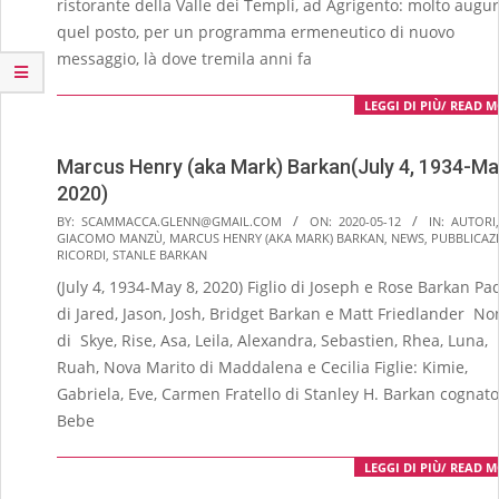
ristorante della Valle dei Templi, ad Agrigento: molto augur
quel posto, per un programma ermeneutico di nuovo
messaggio, là dove tremila anni fa
LEGGI DI PIÙ/ READ 
Marcus Henry (aka Mark) Barkan(July 4, 1934-Ma
2020)
2020-
BY:
SCAMMACCA.GLENN@GMAIL.COM
ON:
2020-05-12
IN:
AUTORI
,
GIACOMO MANZÙ
,
MARCUS HENRY (AKA MARK) BARKAN
,
NEWS
,
PUBBLICAZ
05-
RICORDI
,
STANLE BARKAN
12
(July 4, 1934-May 8, 2020) Figlio di Joseph e Rose Barkan Pa
di Jared, Jason, Josh, Bridget Barkan e Matt Friedlander N
di Skye, Rise, Asa, Leila, Alexandra, Sebastien, Rhea, Luna,
Ruah, Nova Marito di Maddalena e Cecilia Figlie: Kimie,
Gabriela, Eve, Carmen Fratello di Stanley H. Barkan cognato
Bebe
LEGGI DI PIÙ/ READ 