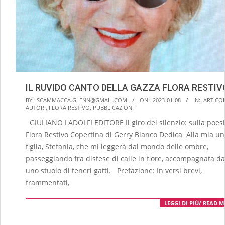
IL RUVIDO CANTO DELLA GAZZA FLORA RESTIV
2023-
BY:
SCAMMACCA.GLENN@GMAIL.COM
ON:
2023-01-08
IN:
ARTICOL
AUTORI
,
FLORA RESTIVO
,
PUBBLICAZIONI
01-
GIULIANO LADOLFI EDITORE Il giro del silenzio: sulla poesi
08
Flora Restivo Copertina di Gerry Bianco Dedica Alla mia un
figlia, Stefania, che mi leggerà dal mondo delle ombre,
passeggiando fra distese di calle in fiore, accompagnata da
uno stuolo di teneri gatti. Prefazione: In versi brevi,
frammentati,
LEGGI DI PIÙ/ READ 