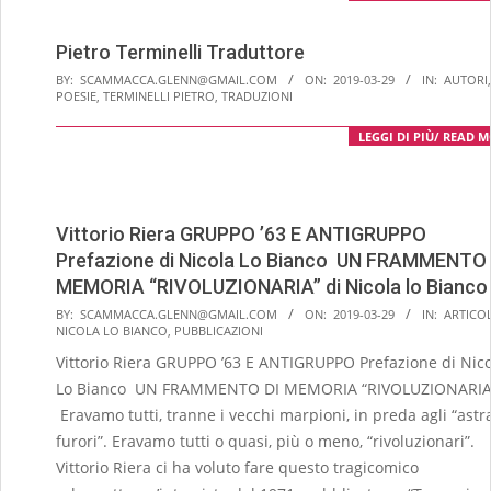
Pietro Terminelli Traduttore
2019-
BY:
SCAMMACCA.GLENN@GMAIL.COM
ON:
2019-03-29
IN:
AUTORI
,
POESIE
,
TERMINELLI PIETRO
,
TRADUZIONI
03-
29
LEGGI DI PIÙ/ READ 
Vittorio Riera GRUPPO ’63 E ANTIGRUPPO
Prefazione di Nicola Lo Bianco UN FRAMMENTO 
MEMORIA “RIVOLUZIONARIA” di Nicola lo Bianco
2019-
BY:
SCAMMACCA.GLENN@GMAIL.COM
ON:
2019-03-29
IN:
ARTICOL
NICOLA LO BIANCO
,
PUBBLICAZIONI
03-
Vittorio Riera GRUPPO ’63 E ANTIGRUPPO Prefazione di Nic
29
Lo Bianco UN FRAMMENTO DI MEMORIA “RIVOLUZIONARIA
Eravamo tutti, tranne i vecchi marpioni, in preda agli “astra
furori”. Eravamo tutti o quasi, più o meno, “rivoluzionari”.
Vittorio Riera ci ha voluto fare questo tragicomico