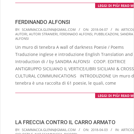
LEGGI DI PIÙ/ READ 
FERDINANDO ALFONSI
2018-
BY:
SCAMMACCA.GLENN@GMAIL.COM
ON:
2018-04-07
IN:
ARTICOL
AUTORI
,
AUTORI STRANIERI
,
FERDINADO ALFONSI
,
PUBBLICAZIONI
,
SANDRA
04-
ALFONSI
07
Un muro di tenebra A wall of darkness Poesie / Poems
Traduzione inglese e introduzione English Translation and
Introduction di / by SANDRA ALFONSI COOP. EDITRICE
ANTIGRUPPO SICILIANO IL VERTICE/LIBRI SICILIANI & CROSS
CULTURAL COMMUNICATIONS INTRODUZIONE Un muro d
tenebra è una raccolta di 61 poesie, le quali, come
LEGGI DI PIÙ/ READ 
LA FRECCIA CONTRO IL CARRO ARMATO
2018-
BY:
SCAMMACCA.GLENN@GMAIL.COM
ON:
2018-04-03
IN:
ARTICOL