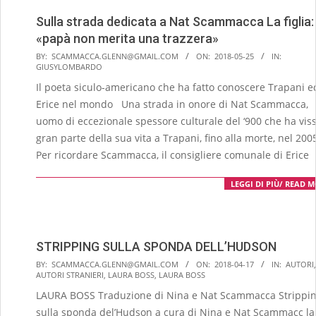
Sulla strada dedicata a Nat Scammacca La figlia:
«papà non merita una trazzera»
2018-
BY:
SCAMMACCA.GLENN@GMAIL.COM
ON:
2018-05-25
IN:
GIUSYLOMBARDO
05-
Il poeta siculo-americano che ha fatto conoscere Trapani e
25
Erice nel mondo Una strada in onore di Nat Scammacca,
uomo di eccezionale spessore culturale del ‘900 che ha vis
gran parte della sua vita a Trapani, fino alla morte, nel 200
Per ricordare Scammacca, il consigliere comunale di Erice
LEGGI DI PIÙ/ READ 
STRIPPING SULLA SPONDA DELL’HUDSON
2018-
BY:
SCAMMACCA.GLENN@GMAIL.COM
ON:
2018-04-17
IN:
AUTORI
,
AUTORI STRANIERI
,
LAURA BOSS
,
LAURA BOSS
04-
LAURA BOSS Traduzione di Nina e Nat Scammacca Strippi
17
sulla sponda del’Hudson a cura di Nina e Nat Scammacc la