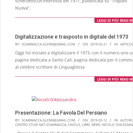
scherzetto:un’intervista del 1971, pubblicata su “Trapani
Nuova”,
LEGGI DI PIÙ/ READ 
Digitalizzazione e trasposto in digitale del 1973
2019-
BY:
SCAMMACCA.GLENN@GMAIL.COM
ON:
2019-03-21
IN:
ARTICOL
03-
Oggi ho iniziato a digitalizzare il 1973, con il numero uno 
21
pagina dedicata a Santo Calì, pagina dedicata per il commi
al celebre scrittore di Linguaglossa
LEGGI DI PIÙ/ READ 
Presentazione: La Favola Del Persiano
2019-
BY:
SCAMMACCA.GLENN@GMAIL.COM
ON:
2019-03-12
IN:
AUTORI
,
CENTRO STUDI NAT SCAMMACCA
,
FAVOLE
,
LIBRI
,
NEWS
,
NICOLO' D'ALESSA
03-