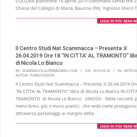
COLLURA pianoforte 16 aprile 2019 (Settimana Santa) ore 2
Chiesa del Collegio di Maria, Baucina (PA). Ingresso libero 
LEGGI DI PIÙ/ READ 
Il Centro Studi Nat Scammacca – Presenta :il
26.04.2019 Ore 18 “IN CITTA’ AL TRAMONTO” lib
di Nicola Lo Bianco
2019-
BY:
SCAMMACCA.GLENN@GMAIL.COM
ON:
2019-04-20
IN:
ARTICOL
AUTORI
,
PUBBLICAZIONI
04-
Il Centro Studi Nat Scammacca – Presenta :il 26.04.2019 Or
20
“IN CITTA’ AL TRAMONTO” libro di Nicola Lo Bianco IN CITTA
TRAMONTO di Nicola Lo Bianco SINOSSI Sette racconti p
meno brevi, più o meno poetici, che vede come protagonis
attraverso personaggi ai margini della
LEGGI DI PIÙ/ READ 