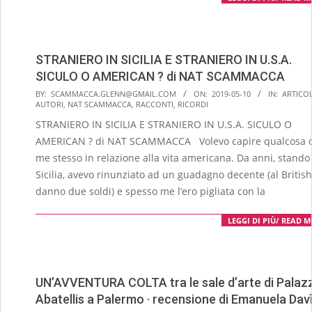
STRANIERO IN SICILIA E STRANIERO IN U.S.A.
SICULO O AMERICAN ? di NAT SCAMMACCA
2019-
BY:
SCAMMACCA.GLENN@GMAIL.COM
ON:
2019-05-10
IN:
ARTICOL
AUTORI
,
NAT SCAMMACCA
,
RACCONTI
,
RICORDI
05-
STRANIERO IN SICILIA E STRANIERO IN U.S.A. SICULO O
10
AMERICAN ? di NAT SCAMMACCA Volevo capire qualcosa 
me stesso in relazione alla vita americana. Da anni, stando
Sicilia, avevo rinunziato ad un guadagno decente (al Britis
danno due soldi) e spesso me l’ero pigliata con la
LEGGI DI PIÙ/ READ 
UN’AVVENTURA COLTA tra le sale d’arte di Palaz
Abatellis a Palermo · recensione di Emanuela Dav