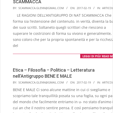
SCAMMACCA
2017-
BY:
SCAMMACCA.GLENN@GMAIL.COM
ON:
2017-02-19
IN:
ARTICOL
02-
LE RAGIONI DELL’ANTIGRUPPO DI NAT SCAMMACCA Che 
19
forma sia l’e­stensione del contenuto. in verità, diventa la b
dei suoi scritti. Soltaneto quegli scrittori che riescono a
superare le costri­zioni di forma su vivono e generalmente,
sono coloro che per la propria sponta­neità e per la ricchez
del
LEGGI DI PIÙ/ READ 
Etica – Filosofia – Politica – Letteratura
nell’Antigruppo BENE E MALE
2017-
BY:
SCAMMACCA.GLENN@GMAIL.COM
ON:
2017-02-19
IN:
ARTICOL
02-
BENE E MALE Ci sono alcune mattine in cui ci svegliamo e
19
scopriamo tale tranquillità posata su una foglia, su ogni p
del mondo che facilmente entriamo in u- no stato d’animo 
cui an che il nostro sentire pensa. E così pensiamo tranquil