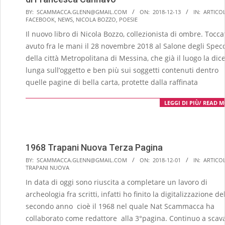
2018-
BY:
SCAMMACCA.GLENN@GMAIL.COM
ON:
2018-12-13
IN:
ARTICOL
FACEBOOK
,
NEWS
,
NICOLA BOZZO
,
POESIE
12-
Il nuovo libro di Nicola Bozzo, collezionista di ombre. Tocca
13
avuto fra le mani il 28 novembre 2018 al Salone degli Spec
della città Metropolitana di Messina, che già il luogo la dic
lunga sull’oggetto e ben più sui soggetti contenuti dentro
quelle pagine di bella carta, protette dalla raffinata
LEGGI DI PIÙ/ READ 
1968 Trapani Nuova Terza Pagina
2018-
BY:
SCAMMACCA.GLENN@GMAIL.COM
ON:
2018-12-01
IN:
ARTICOL
TRAPANI NUOVA
12-
In data di oggi sono riuscita a completare un lavoro di
01
archeologia fra scritti, infatti ho finito la digitalizzazione de
secondo anno cioè il 1968 nel quale Nat Scammacca ha
collaborato come redattore alla 3°pagina. Continuo a scav