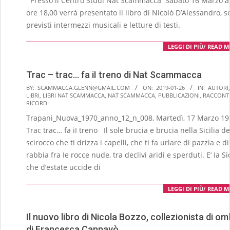
Presso il Centro Studi Nat Scammacca Sabato 16 Marzo al
12
ore 18,00 verrà presentato il libro di Nicolò D’Alessandro, 
previsti intermezzi musicali e letture di testi.
LEGGI DI PIÙ/ READ 
Trac – trac… fa iI treno di Nat Scammacca
2019-
BY:
SCAMMACCA.GLENN@GMAIL.COM
ON:
2019-01-26
IN:
AUTORI
,
LIBRI
,
LIBRI NAT SCAMMACCA
,
NAT SCAMMACCA
,
PUBBLICAZIONI
,
RACCONT
01-
RICORDI
26
Trapani_Nuova_1970_anno_12_n_008, Martedì, 17 Marzo 19
Trac trac… fa iI treno Il sole brucia e brucia nella Sicilia de
sci­rocco che ti drizza i capelli, che ti fa urlare di paz­zia e di
rabbia fra Ie rocce nude, tra declivi aridi e sperduti. E’ Ia Sic
che d’estate uccide di
LEGGI DI PIÙ/ READ 
Il nuovo libro di Nicola Bozzo, collezionista di o
di Francesca Cannavò