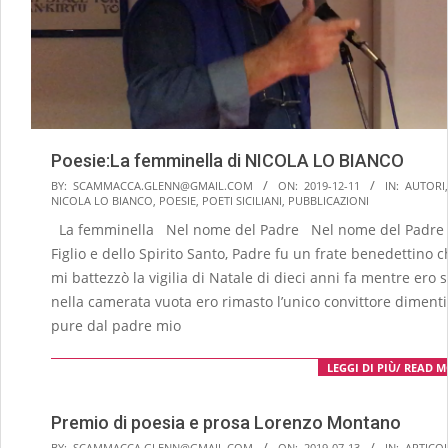
Poesie:La femminella di NICOLA LO BIANCO
2019-
BY:
SCAMMACCA.GLENN@GMAIL.COM
ON:
2019-12-11
IN:
AUTORI
,
NICOLA LO BIANCO
,
POESIE
,
POETI SICILIANI
,
PUBBLICAZIONI
12-
La femminella Nel nome del Padre Nel nome del Padre 
11
Figlio e dello Spirito Santo, Padre fu un frate benedettino c
mi battezzò la vigilia di Natale di dieci anni fa mentre ero s
nella camerata vuota ero rimasto l’unico convittore diment
pure dal padre mio
LEGGI DI PIÙ/ READ 
Premio di poesia e prosa Lorenzo Montano
2019-
BY:
SCAMMACCA.GLENN@GMAIL.COM
ON:
2019-07-13
IN:
ARTICOL