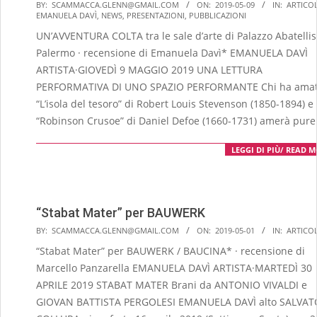
2019-
BY:
SCAMMACCA.GLENN@GMAIL.COM
ON:
2019-05-09
IN:
ARTICOL
EMANUELA DAVÌ
,
NEWS
,
PRESENTAZIONI
,
PUBBLICAZIONI
05-
UN’AVVENTURA COLTA tra le sale d’arte di Palazzo Abatellis
09
Palermo · recensione di Emanuela Davì* EMANUELA DAVÌ
ARTISTA·GIOVEDÌ 9 MAGGIO 2019 UNA LETTURA
PERFORMATIVA DI UNO SPAZIO PERFORMANTE Chi ha ama
“L’isola del tesoro” di Robert Louis Stevenson (1850-1894) e
“Robinson Crusoe” di Daniel Defoe (1660-1731) amerà pure 
LEGGI DI PIÙ/ READ 
“Stabat Mater” per BAUWERK
2019-
BY:
SCAMMACCA.GLENN@GMAIL.COM
ON:
2019-05-01
IN:
ARTICOL
05-
“Stabat Mater” per BAUWERK / BAUCINA* · recensione di
01
Marcello Panzarella EMANUELA DAVÌ ARTISTA·MARTEDÌ 30
APRILE 2019 STABAT MATER Brani da ANTONIO VIVALDI e
GIOVAN BATTISTA PERGOLESI EMANUELA DAVÌ alto SALVA