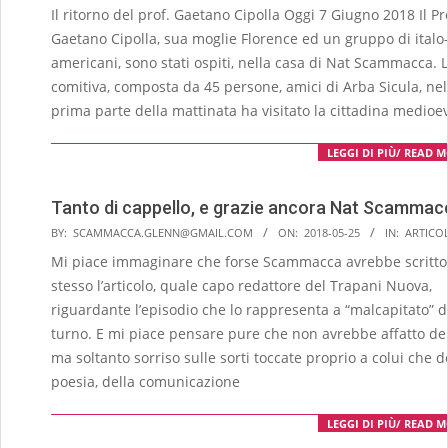
06-
Il ritorno del prof. Gaetano Cipolla Oggi 7 Giugno 2018 Il Pr
07
Gaetano Cipolla, sua moglie Florence ed un gruppo di italo
americani, sono stati ospiti, nella casa di Nat Scammacca. 
comitiva, composta da 45 persone, amici di Arba Sicula, nel
prima parte della mattinata ha visitato la cittadina medioe
LEGGI DI PIÙ/ READ 
Tanto di cappello, e grazie ancora Nat Scammac
2018-
BY:
SCAMMACCA.GLENN@GMAIL.COM
ON:
2018-05-25
IN:
ARTICOL
05-
Mi piace immaginare che forse Scammacca avrebbe scritto 
25
stesso l’articolo, quale capo redattore del Trapani Nuova,
riguardante l’episodio che lo rappresenta a “malcapitato” d
turno. E mi piace pensare pure che non avrebbe affatto der
ma soltanto sorriso sulle sorti toccate proprio a colui che d
poesia, della comunicazione
LEGGI DI PIÙ/ READ 