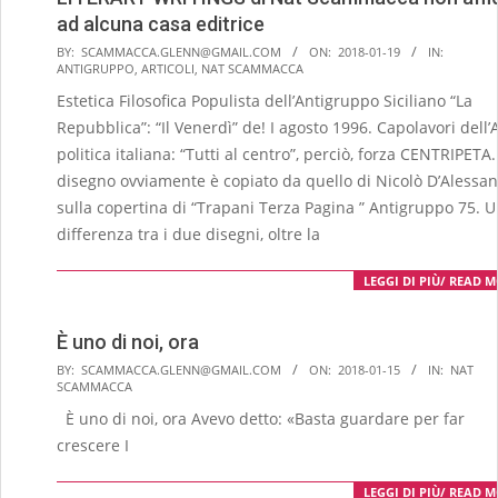
ad alcuna casa editrice
2018-
BY:
SCAMMACCA.GLENN@GMAIL.COM
ON:
2018-01-19
IN:
ANTIGRUPPO
,
ARTICOLI
,
NAT SCAMMACCA
01-
Estetica Filosofica Populista dell’Antigruppo Siciliano “La
19
Repubblica”: “Il Venerdì” de! I agosto 1996. Capolavori dell’
politica italiana: “Tutti al centro”, perciò, forza CENTRIPETA. 
disegno ovviamente è copiato da quello di Nicolò D’Alessa
sulla copertina di “Trapani Terza Pagina ” Antigruppo 75. U
differenza tra i due disegni, oltre la
LEGGI DI PIÙ/ READ 
È uno di noi, ora
2018-
BY:
SCAMMACCA.GLENN@GMAIL.COM
ON:
2018-01-15
IN:
NAT
SCAMMACCA
01-
È uno di noi, ora Avevo detto: «Basta guardare per far
15
crescere I
LEGGI DI PIÙ/ READ 