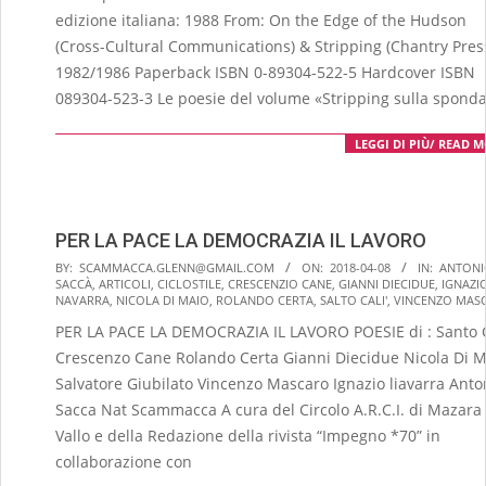
edizione italiana: 1988 From: On the Edge of the Hudson
(Cross-Cultural Communications) & Stripping (Chantry Pres
1982/1986 Paperback ISBN 0-89304-522-5 Hardcover ISBN
089304-523-3 Le poesie del volume «Stripping sulla spond
LEGGI DI PIÙ/ READ 
PER LA PACE LA DEMOCRAZIA IL LAVORO
2018-
BY:
SCAMMACCA.GLENN@GMAIL.COM
ON:
2018-04-08
IN:
ANTONI
SACCÀ
,
ARTICOLI
,
CICLOSTILE
,
CRESCENZIO CANE
,
GIANNI DIECIDUE
,
IGNAZI
04-
NAVARRA
,
NICOLA DI MAIO
,
ROLANDO CERTA
,
SALTO CALI'
,
VINCENZO MAS
08
PER LA PACE LA DEMOCRAZIA IL LAVORO POESIE di : Santo C
Crescenzo Cane Rolando Certa Gianni Diecidue Nicola Di M
Salvatore Giubilato Vincenzo Mascaro Ignazio liavarra Anto
Sacca Nat Scammacca A cura del Circolo A.R.C.I. di Mazara
Vallo e della Redazione della rivista “Impegno *70” in
collaborazione con