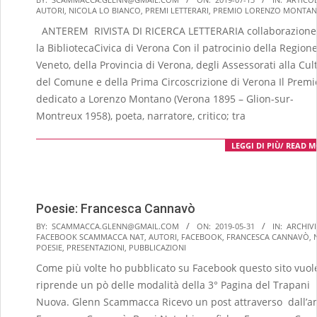
AUTORI
,
NICOLA LO BIANCO
,
PREMI LETTERARI
,
PREMIO LORENZO MONTA
07-
ANTEREM RIVISTA DI RICERCA LETTERARIA collaborazione
13
la BibliotecaCivica di Verona Con il patrocinio della Region
Veneto, della Provincia di Verona, degli Assessorati alla Cul
del Comune e della Prima Circoscrizione di Verona Il Premi
dedicato a Lorenzo Montano (Verona 1895 – Glion-sur-
Montreux 1958), poeta, narratore, critico; tra
LEGGI DI PIÙ/ READ 
Poesie: Francesca Cannavò
2019-
BY:
SCAMMACCA.GLENN@GMAIL.COM
ON:
2019-05-31
IN:
ARCHIV
FACEBOOK SCAMMACCA NAT
,
AUTORI
,
FACEBOOK
,
FRANCESCA CANNAVÒ
,
05-
POESIE
,
PRESENTAZIONI
,
PUBBLICAZIONI
31
Come più volte ho pubblicato su Facebook questo sito vuol
riprende un pò delle modalità della 3° Pagina del Trapani
Nuova. Glenn Scammacca Ricevo un post attraverso dall’a