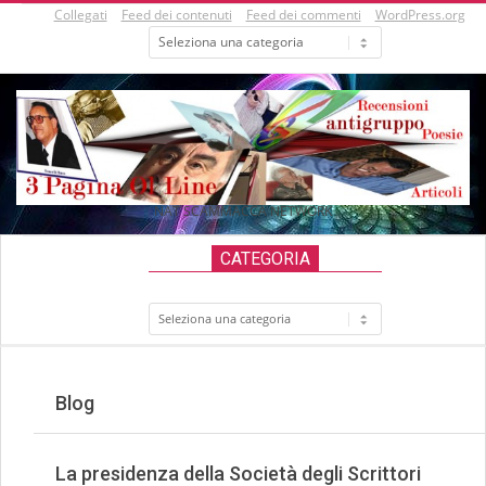
Skip
Collegati
Feed dei contenuti
Feed dei commenti
WordPress.org
Categorie
to
content
NAT SCAMMACCA NETWORK
Secondary
CATEGORIA
Navigation
Menu
Categoria
Blog
La presidenza della Società degli Scrittori