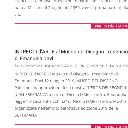
Francesca Cannavò: Brevi Note biografiche: Francesca Can
nata a Messina il 7 luglio del 1959, vive la prima parte dell
vita
LEGGI DI PIÙ/ READ 
INTRECCI d’ARTE al Museo del Disegno · recensi
di Emanuela Davì
2019-
BY:
SCAMMACCA.GLENN@GMAIL.COM
ON:
2019-05-24
IN:
ARTICOL
05-
INTRECCI d’ARTE al Museo del Disegno · recensione di
24
Emanuela Davì 12 maggio 2019, MUSEO DEL DISEGNO,
Palermo. Inaugurazione della mostra “L’EROS DEI SEGNI” di
JUAN ESPERANZA a cura di Nicolò D’Alessandro. Emanuela 
legge “La casa sulla collina” di Nicolò D’Alessandro. Mostra
organizzata nell’ambito dell’ottava edizione 2019 della
SETTIMANA
LEGGI DI PIÙ/ READ 